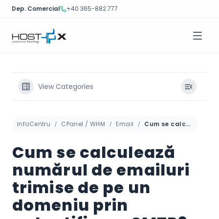
Dep. Comercial
+40 365-882.777
Sari
la
conținut
View Categories
InfoCentru
CPanel / WHM
Email
Cum se calculează numărul de emailuri trimise de pe un domeniu prin autentificare SMTP?
Cum se calculează
numărul de emailuri
trimise de pe un
domeniu prin