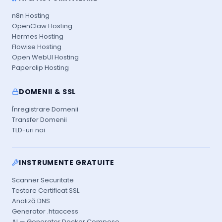
n8n Hosting
OpenClaw Hosting
Hermes Hosting
Flowise Hosting
Open WebUI Hosting
Paperclip Hosting
DOMENII & SSL
Înregistrare Domenii
Transfer Domenii
TLD-uri noi
INSTRUMENTE GRATUITE
Scanner Securitate
Testare Certificat SSL
Analiză DNS
Generator .htaccess
AI — Generator Docker Compose