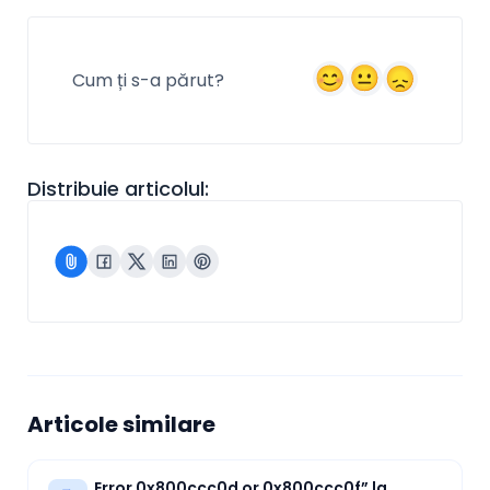
Cum ți s-a părut?
Distribuie articolul:
Articole similare
„Error 0x800ccc0d or 0x800ccc0f” la