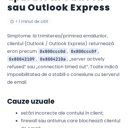
sau Outlook Express
< 1 minut de citit
Simptome: la trimiterea/primirea emailurilor,
clientul (Outlook / Outlook Express) returnează
erori precum
,
,
0x800ccc0d
0x800ccc0f
,
, „server actively
0x80042109
0x8004210a
refused” sau „connection timed out”. Toate indică
imposibilitatea de a stabili o conexiune cu serverul
de email.
Cauze uzuale
setări incorecte ale contului în client;
firewall sau antivirus care blochează clientul