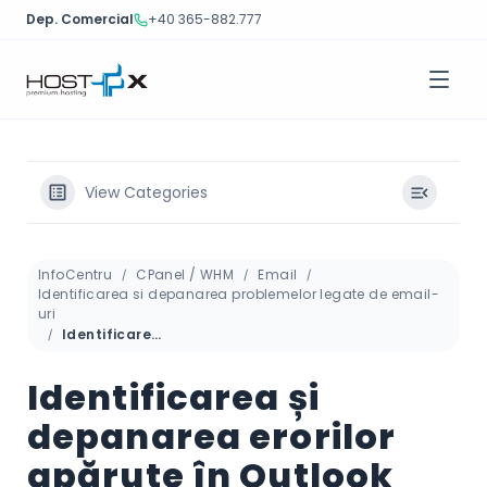
Dep. Comercial
+40 365-882.777
Sari
la
conținut
View Categories
InfoCentru
CPanel / WHM
Email
Identificarea si depanarea problemelor legate de email-
uri
Identificarea și depanarea erorilor apărute în Outlook sau Outlook Express
Identificarea și
depanarea erorilor
apărute în Outlook