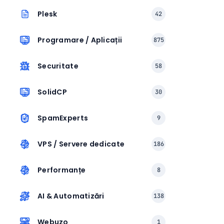
Plesk
42
Programare / Aplicații
875
Securitate
58
SolidCP
30
SpamExperts
9
VPS / Servere dedicate
186
Performanțe
8
AI & Automatizări
138
Webuzo
1