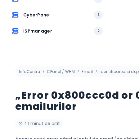
CyberPanel
1
ISPmanager
2
InfoCentru
CPanel / WHM
Email
Identificarea si de
„Error 0x800ccc0d or 
emailurilor
< 1 minut de citit