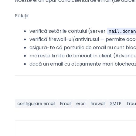
Aceste erori apar când clientul de email (de obicei
Soluții:
verifică setările contului (server
mail.domen
verifică firewall-ul/antivirusul — permite acc
asigură-te că porturile de email nu sunt bloc
mărește limita de timeout în client (Advance
dacă un email cu atașamente mari blocheaz
configurare email
Email
erori
firewall
SMTP
Trou