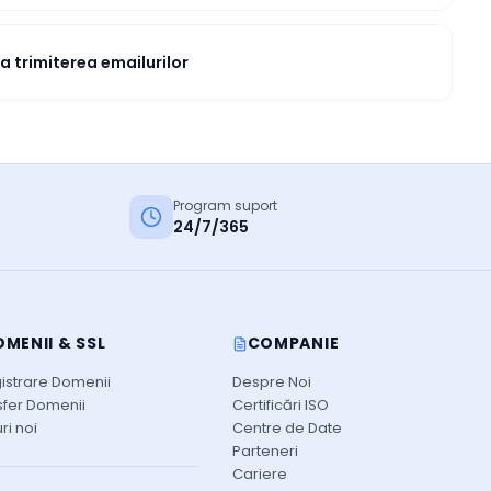
a trimiterea emailurilor
Program suport
24/7/365
MENII & SSL
COMPANIE
gistrare Domenii
Despre Noi
sfer Domenii
Certificări ISO
ri noi
Centre de Date
Parteneri
Cariere