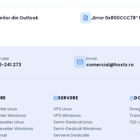
urilor din Outlook
„Error 0x800CCC78″ l
mobil
Email
2-241.273
comercial@hostx.ro
RE
SERVERE
DO
eb Linux
VPS Linux
Înre
Web Windows
VPS Windows
Tran
seller Linux
Semi-Dedicat Linux
TLD-u
eseller Windows
Semi-Dedicat Windows
mail
Servere Dedicate