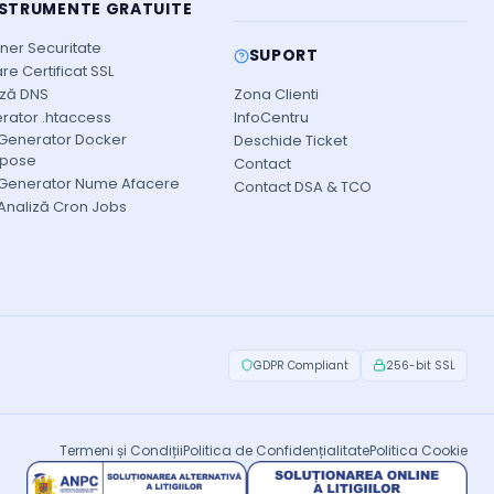
NSTRUMENTE GRATUITE
ner Securitate
SUPORT
re Certificat SSL
iză DNS
Zona Clienti
rator .htaccess
InfoCentru
 Generator Docker
Deschide Ticket
pose
Contact
 Generator Nume Afacere
Contact DSA & TCO
 Analiză Cron Jobs
GDPR Compliant
256-bit SSL
Termeni și Condiții
Politica de Confidențialitate
Politica Cookie