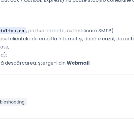
 Outlook / Outlook Express) nu poate stabili o conexiune c
, porturi corecte, autentificare SMTP);
iultau.ro
esul clientului de email la Internet și, dacă e cazul, dezac
ate;
d);
ă descărcarea, șterge-l din
Webmail
.
bleshooting