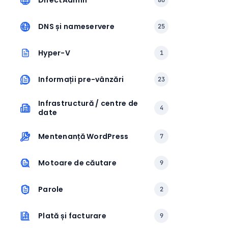
DirectAdmin
86
DNS și nameservere
25
Hyper-V
1
Informații pre-vânzări
23
Infrastructură / centre de
4
date
Mentenanță WordPress
7
Motoare de căutare
9
Parole
2
Plată și facturare
9