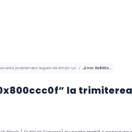
panarea problemelor legate de email-uri
„Error 0x800ccc0d or 0x800ccc0f” la trimiterea sau recepționarea emailurilor
0x800ccc0f” la trimitere