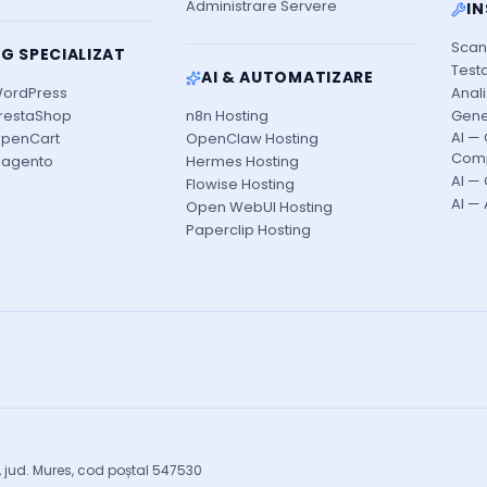
Administrare Servere
I
Scan
G SPECIALIZAT
Testa
AI & AUTOMATIZARE
WordPress
Anal
restaShop
n8n Hosting
Gene
AI —
OpenCart
OpenClaw Hosting
Com
Magento
Hermes Hosting
AI —
Flowise Hosting
AI —
Open WebUI Hosting
Paperclip Hosting
r, jud. Mures, cod poștal 547530