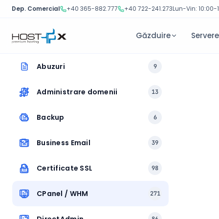
Dep. Comercial
+40 365-882.777
+40 722-241.273
Lun-Vin: 10:00-
Găzduire
Server
Sari
Abuzuri
9
la
conținut
Administrare domenii
13
Backup
6
Business Email
39
Certificate SSL
98
CPanel / WHM
271