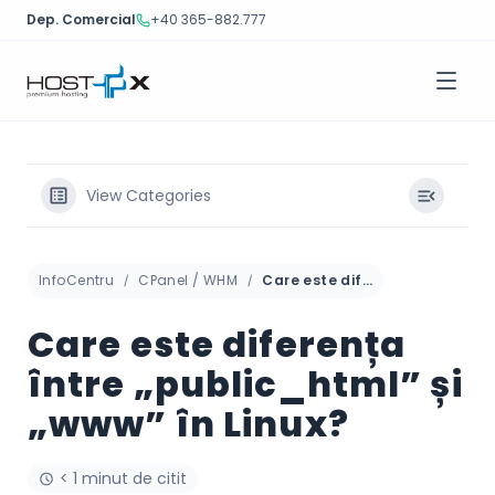
Dep. Comercial
+40 365-882.777
Sari
la
conținut
View Categories
InfoCentru
CPanel / WHM
Care este diferența între „public_html” și „www” în Linux?
Care este diferența
între „public_html” și
„www” în Linux?
< 1 minut de citit