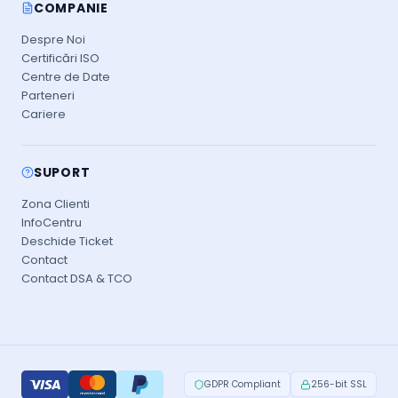
COMPANIE
Despre Noi
Certificări ISO
Centre de Date
Parteneri
Cariere
SUPORT
Zona Clienti
InfoCentru
Deschide Ticket
Contact
Contact DSA & TCO
GDPR Compliant
256-bit SSL