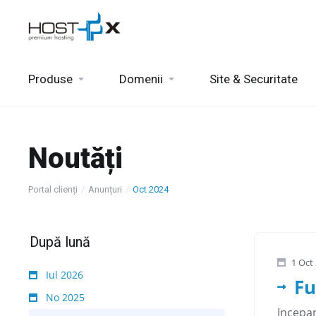
Produse
Domenii
Site & Securitate
Noutăți
Portal clienți
Anunțuri
Oct 2024
După lună
1 Oct
Iul 2026
Fu
No 2025
Incepan