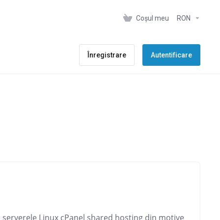
Coșul meu
RON
Înregistrare
Autentificare
e serverele Linux cPanel shared hosting din motive