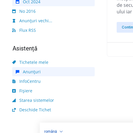
Oct 2024
de secu
No 2016
ului ia
Anunțuri vechi...
Conti
Flux RSS
Asistență
Tichetele mele
Anunțuri
InfoCentru
Fișiere
Starea sistemelor
Deschide Tichet
română