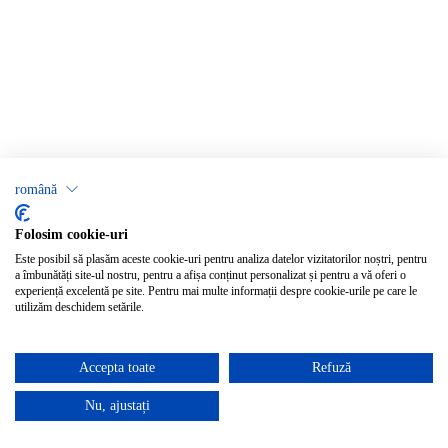
română
Folosim cookie-uri
Este posibil să plasăm aceste cookie-uri pentru analiza datelor vizitatorilor noștri, pentru
a îmbunătăți site-ul nostru, pentru a afișa conținut personalizat și pentru a vă oferi o
experiență excelentă pe site. Pentru mai multe informații despre cookie-urile pe care le
utilizăm deschidem setările.
Accepta toate
Refuză
Nu, ajustați